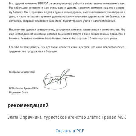
рекомендация2
Злата Опричнина, туристское агенство Златис Тревел МСК
Скачать в PDF