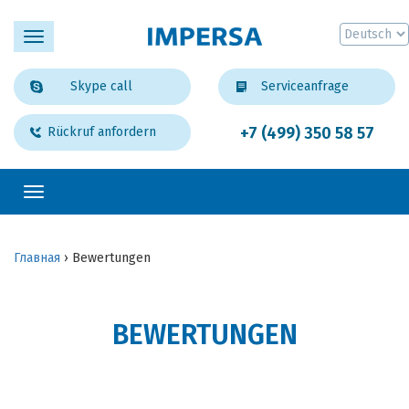
Toggle
navigation
Skype call
Serviceanfrage
+7 (499) 350 58 57
Rückruf anfordern
Toggle
navigation
Главная
›
Bewertungen
BEWERTUNGEN